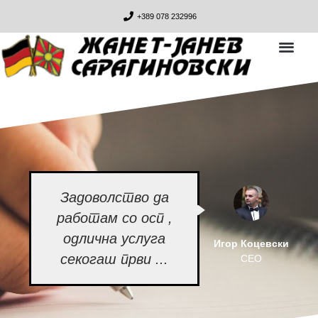
+389 078 232996
Задоволство да
работам со осп ,
одлична услуга
Игор Коцевски
секогаш први ...
CEO