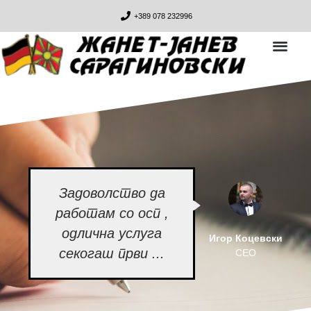
+389 078 232996
Задоволство да
работам со осп ,
одлична услуга
Игор Коцевски
секогаш први ...
CEO